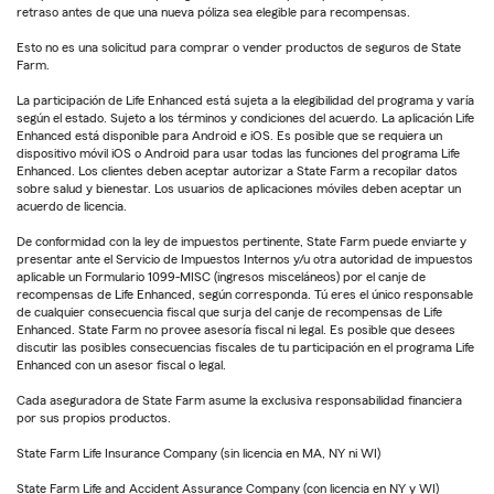
retraso antes de que una nueva póliza sea elegible para recompensas.
Esto no es una solicitud para comprar o vender productos de seguros de State
Farm.
La participación de Life Enhanced está sujeta a la elegibilidad del programa y varía
según el estado. Sujeto a los términos y condiciones del acuerdo. La aplicación Life
Enhanced está disponible para Android e iOS. Es posible que se requiera un
dispositivo móvil iOS o Android para usar todas las funciones del programa Life
Enhanced. Los clientes deben aceptar autorizar a State Farm a recopilar datos
sobre salud y bienestar. Los usuarios de aplicaciones móviles deben aceptar un
acuerdo de licencia.
De conformidad con la ley de impuestos pertinente, State Farm puede enviarte y
presentar ante el Servicio de Impuestos Internos y/u otra autoridad de impuestos
aplicable un Formulario 1099-MISC (ingresos misceláneos) por el canje de
recompensas de Life Enhanced, según corresponda. Tú eres el único responsable
de cualquier consecuencia fiscal que surja del canje de recompensas de Life
Enhanced. State Farm no provee asesoría fiscal ni legal. Es posible que desees
discutir las posibles consecuencias fiscales de tu participación en el programa Life
Enhanced con un asesor fiscal o legal.
Cada aseguradora de State Farm asume la exclusiva responsabilidad financiera
por sus propios productos.
State Farm Life Insurance Company (sin licencia en MA, NY ni WI)
State Farm Life and Accident Assurance Company (con licencia en NY y WI)