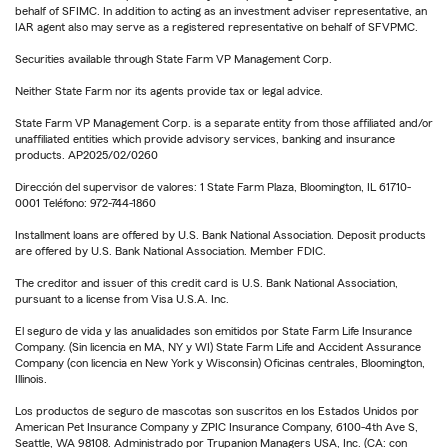
behalf of SFIMC. In addition to acting as an investment adviser representative, an
IAR agent also may serve as a registered representative on behalf of SFVPMC.
Securities available through State Farm VP Management Corp.
Neither State Farm nor its agents provide tax or legal advice.
State Farm VP Management Corp. is a separate entity from those affiliated and/or
unaffiliated entities which provide advisory services, banking and insurance
products. AP2025/02/0260
Dirección del supervisor de valores: 1 State Farm Plaza, Bloomington, IL 61710-
0001 Teléfono: 972-744-1860
Installment loans are offered by U.S. Bank National Association. Deposit products
are offered by U.S. Bank National Association. Member FDIC.
The creditor and issuer of this credit card is U.S. Bank National Association,
pursuant to a license from Visa U.S.A. Inc.
El seguro de vida y las anualidades son emitidos por State Farm Life Insurance
Company. (Sin licencia en MA, NY y WI) State Farm Life and Accident Assurance
Company (con licencia en New York y Wisconsin) Oficinas centrales, Bloomington,
Illinois.
Los productos de seguro de mascotas son suscritos en los Estados Unidos por
American Pet Insurance Company y ZPIC Insurance Company, 6100-4th Ave S,
Seattle, WA 98108. Administrado por Trupanion Managers USA, Inc. (CA: con