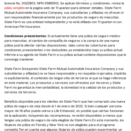
licencia No. 0G22803, NPN 9588590). Se aplican términos y condiciones, revise la
póliza completa
en la página web de Trupanion para obtener detalles. State Farm
Mutual Automobile Insurance Company, sus subsidiarias y afiliadas no ofrecen ni
son responsables financieramente por los productos de seguro de mascotas.
State Farm es una entidad independiente y no está afiliada con Trupanion ni con
American Pet Insurance.
Condiciones preexistentes:
Si actualmente tiene una póliza de seguro médico
para mascotas, el cambio de compañía de seguros o la compra de una nueva
póliza podría afectar ciertas disposiciones, tales como las coberturas para
condiciones preexistentes o los deducibles ya establecidos bajo su póliza actual.
Informe a su agente de State Farm si su póliza actual contiene disposiciones que le
convenga mantener.
State Farm (incluyendo State Farm Mutual Automobile Insurance Company y sus
subsidiarias y afiliadas) no se hace responsable y no respalda ni aprueba, implícita
ni explícitamente, el contenido de ningún sitio de terceros al que se haga referencia
en este material. Los productos y servicios son ofrecidos por terceros y State
Farm no garantiza la mercantabilidad, la idoneidad ni la calidad de los productos y
servicios de terceros.
Beneficio disponible para los clientes de State Farm que han comprado una nueva
póliza de seguro de vida desde el 1 de enero de 2022. Si bien cualquier persona
mayor de 18 años puede unirse a Life Enhanced, es posible que ciertas funciones
de la aplicación, incluyendo las recompensas, no estén disponibles a menos que
tengas una póliza de seguro de vida elegible de State Farm.En este momento, los
titulares de póliza en Florida y New York no son elegibles para el programa
completo.Ten en cuenta que algunos titulares de póliza pueden experimentar un