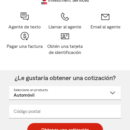
Investment Services
Agente de texto
Llamar al agente
Email al agente
Pagar una factura
Obtén una tarjeta
de identificación
¿Le gustaría obtener una cotización?
Seleccione un producto
Seleccione
un
nombre
de
producto
del
Código postal
Ingresa
Ingresa
_____
menú
un
un
desplegable
código
código
postal
postal