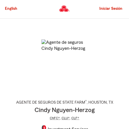
Pasar
al
English
Iniciar Sesión
contenido
principal
Comienzo
del
contenido
principal
®
AGENTE DE SEGUROS DE STATE FARM
,
HOUSTON
, TX
Cindy Nguyen-Herzog
ChFC®
,
CLU®
,
CLF®