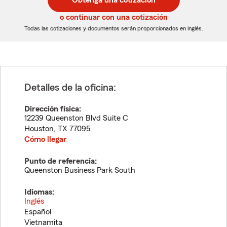
Obtenga una cotización
de
de
5
5
o continuar con una cotización
dígitos
dígitos
Todas las cotizaciones y documentos serán proporcionados en inglés.
Detalles de la oficina:
Dirección física:
12239 Queenston Blvd Suite C
Houston
,
TX
77095
Cómo llegar
Punto de referencia:
Queenston Business Park South
Idiomas:
Inglés
Español
Vietnamita